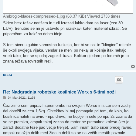
Ambrogio-blades-compressed-1.jpg (68.37 KiB) Viewed 2733 times
Skico brez težav narišem in tudi izrezati lahko dam na laser (cca 30
EUR), trenutno se mi je ustavilo pri raziskavi kateri material izbrati. Se
priporočam za kakšno dobro idejo...
S tem sicer izgubim varnostno funkcijo, ker bi se naj te "klingice" rotirale
še okoli svojega vijaka, vendar se meni po nekaj ur košnje itak nehajo
vrteti tako, ker se spodaj zagozdi trava. Kolikor gledam po forumih je to
znana težava tovrstnih rezil.
b1324
Re: Nadgradnja robotske kosilnice Worx s 6-timi noži
P
04 Mar 2021, 11:58
o
s
Čez zimo sem pripravil spremembe na svojem Worxu in sicer sem zadnji
t
del obtežil za cca 1,5kg. Obtežitev bi naj pomagala pri tem, da kolo, ko
kosilnica naleti na oviro - npr. drevo, ne koplje in šele po npr. 2s zazna da
se ne premika, ampak takoj zazna da motor ne premakne kolesa (ker je
zaradi dodatne teže pač večje trenje). Sam imam trato sicer precej ravno,
ampak na ožjih delih med žico in debli so se na večih mestih poznale