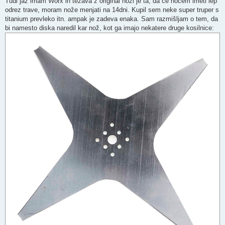
Tudi jaz imam Worx in težava z original noži je ta, da če hočem imeti lep
t
odrez trave, moram nože menjati na 14dni. Kupil sem neke super truper s
titanium prevleko itn. ampak je zadeva enaka. Sam razmišljam o tem, da
bi namesto diska naredil kar nož, kot ga imajo nekatere druge kosilnice: