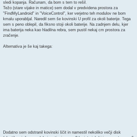
sledi kopanja. Računam, da bom s tem to rešil.
Težo (stare vijake in matice) sem dodal v predvidena prostora za
"FindMyLandroid" in "VoiceControl", ker verjetno teh modulov ne bom
kmalu uporabljal. Naredil sem še kovinski U profil za okoli baterije. Tega
sem s peno oblepil, da fiksno stoji okoli baterije. Na zadnjem delu, kjer
ima baterija neka kao hladilna rebra, sem pustil nekaj cm prostora za
zračenje.
Alternativa je še kaj takega:
Dodatno sem odstranil kovinski ščit in namestil nekoliko večji disk