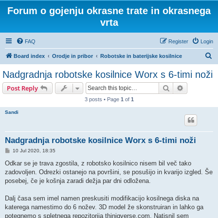
Forum o gojenju okrasne trate in okrasnega
vrta
FAQ
Register
Login
S
Board index
Orodje in pribor
Robotske in baterijske kosilnice
e
Nadgradnja robotske kosilnice Worx s 6-timi noži
a
Search
Advanced s
Post Reply
r
3 posts • Page
1
of
1
c
Sandi
h
Nadgradnja robotske kosilnice Worx s 6-timi noži
P
10 Jul 2020, 18:35
o
s
Odkar se je trava zgostila, z robotsko kosilnico nisem bil več tako
t
zadovoljen. Odrezki ostanejo na površini, se posušijo in kvarijo izgled. Še
posebej, če je košnja zaradi dežja par dni odložena.
Dalj časa sem imel namen preskusiti modifikacijo kosilnega diska na
katerega namestimo do 6 nožev. 3D model že skonstruiran in lahko ga
potegnemo s spletnega repozitorija thinigverse.com. Natisnil sem