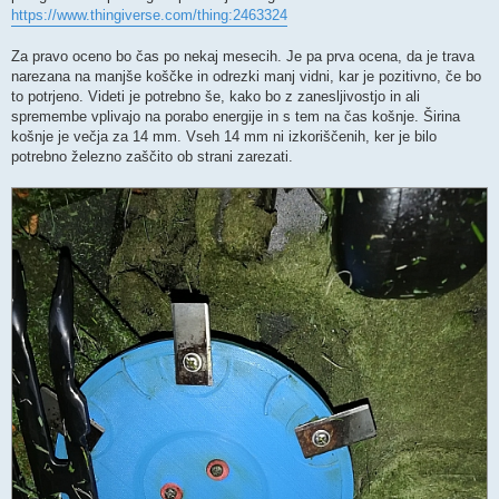
https://www.thingiverse.com/thing:2463324
Za pravo oceno bo čas po nekaj mesecih. Je pa prva ocena, da je trava
narezana na manjše koščke in odrezki manj vidni, kar je pozitivno, če bo
to potrjeno. Videti je potrebno še, kako bo z zanesljivostjo in ali
spremembe vplivajo na porabo energije in s tem na čas košnje. Širina
košnje je večja za 14 mm. Vseh 14 mm ni izkoriščenih, ker je bilo
potrebno železno zaščito ob strani zarezati.