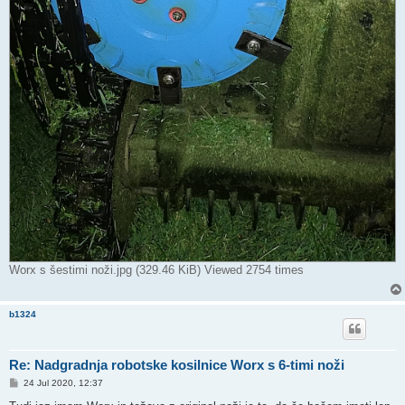
Worx s šestimi noži.jpg (329.46 KiB) Viewed 2754 times
b1324
Re: Nadgradnja robotske kosilnice Worx s 6-timi noži
P
24 Jul 2020, 12:37
o
s